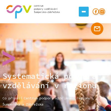
Systematická podpora
vzdělávání v regionu
Co přináší Centrum podpory vzdělávání regionu
Šumperska a Zábřežska