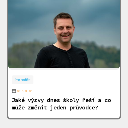
Pro rodiče
28.5.2026
Jaké výzvy dnes školy řeší a co
může změnit jeden průvodce?