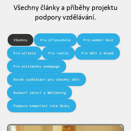
Všechny články a příběhy projektu
podpory vzdělávání.
Všechny
Pro zřizovatele
Pro vedení škol
Pro učitele
Pro rodiče
Pro děti a mladé
Pro asistentky pedagoga
Rovné vzdělávání pro všechny děti
Duševní zdraví a Wellbeing
Podpora komunitní role školy