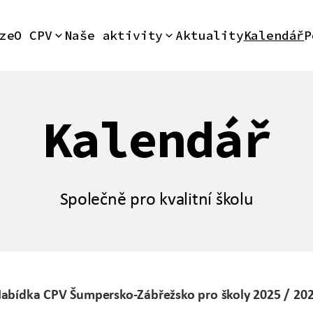
ze
O CPV
Naše aktivity
Aktuality
Kalendář
P
Kalendář
Společně pro kvalitní školu
abídka CPV Šumpersko-Zábřežsko pro školy 2025 / 20