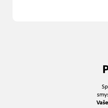
Sp
smys
Vaše