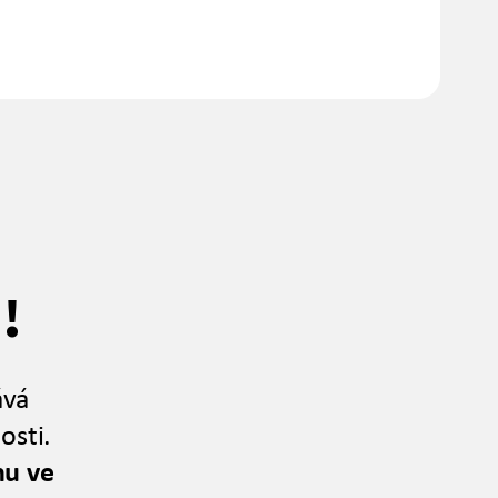
!
ává
osti.
nu ve