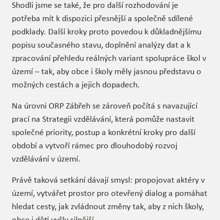
Shodli jsme se také, že pro další rozhodování je
potřeba mít k dispozici přesnější a společně sdílené
podklady. Další kroky proto povedou k důkladnějšímu
popisu současného stavu, doplnění analýzy dat a k
zpracování přehledu reálných variant spolupráce škol v
území – tak, aby obce i školy měly jasnou představu o
možných cestách a jejich dopadech.
Na úrovni ORP Zábřeh se zároveň počítá s navazující
prací na Strategii vzdělávání, která pomůže nastavit
společné priority, postup a konkrétní kroky pro další
období a vytvoří rámec pro dlouhodobý rozvoj
vzdělávání v území.
Právě taková setkání dávají smysl: propojovat aktéry v
území, vytvářet prostor pro otevřený dialog a pomáhat
hledat cesty, jak zvládnout změny tak, aby z nich školy,
obce i děti vyšly silnější.