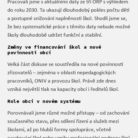
Pracovali jsme s aktuálními daty ze tří ORP s výhledem
do roku 2030. Ta ukazují dlouhodobý pokles počtu dětí
a postupné snižování naplněnosti škol. Shodli jsme se,
že bez systematické práce s těmito daty nebude možné
školy dlouhodobě udržet funkční a stabilní.
Změny ve financování škol a nové
povinnosti obcí
Velká část diskuse se soustředila na nové povinnosti
zřizovatelů – zejména v oblasti nepedagogických
pracovníků, ONIV a provozu škol. Právě zde dnes
vzniká největší tlak na kapacity obcí i ředitelů škol.
Role obcí v novém systému
Porovnávali jsme různé možné přístupy – od zachování
současného stavu, přes sdílení řízení a služeb mezi
školami, až po hlubší formy spolupráce, včetně
svazkování škol nebo vzniku profesionální podpory škol