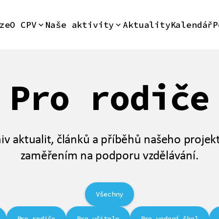
ze
O CPV
Naše aktivity
Aktuality
Kalendář
P
Pro rodiče
iv aktualit, článků a příběhů našeho projek
zaměřením na podporu vzdělávání.
Všechny
Pro rodiče
Pro učitele
Pro vedení škol