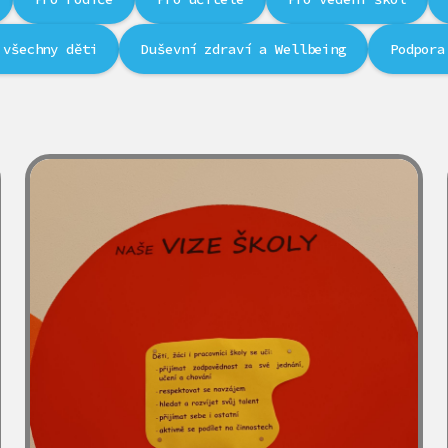
 všechny děti
Duševní zdraví a Wellbeing
Podpora