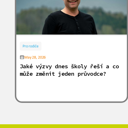
Pro rodiče
May 28, 2026
Jaké výzvy dnes školy řeší a co
může změnit jeden průvodce?