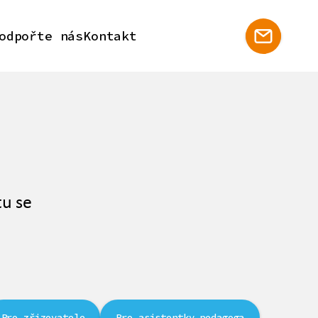
odpořte nás
Kontakt
tu se
Pro zřizovatele
Pro asistentky pedagoga