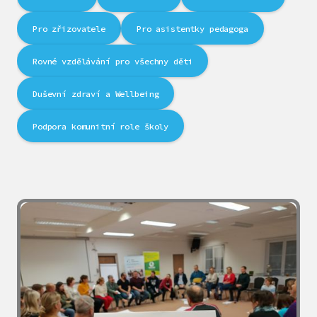
Pro zřizovatele
Pro asistentky pedagoga
Rovné vzdělávání pro všechny děti
Duševní zdraví a Wellbeing
Podpora komunitní role školy