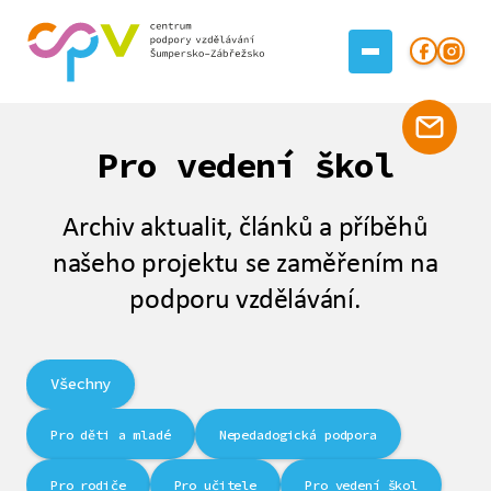
Pro vedení škol
Archiv aktualit, článků a příběhů
našeho projektu se zaměřením na
podporu vzdělávání.
Všechny
Pro děti a mladé
Nepedadogická podpora
Pro rodiče
Pro učitele
Pro vedení škol