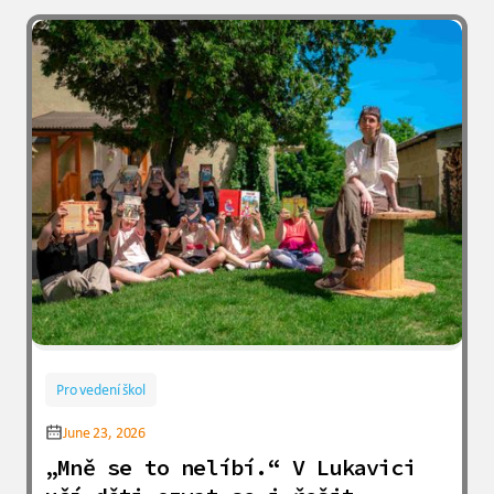
Pro vedení škol
June 23, 2026
„Mně se to nelíbí.“ V Lukavici