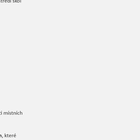
ředí škol
ti místních
h
, které