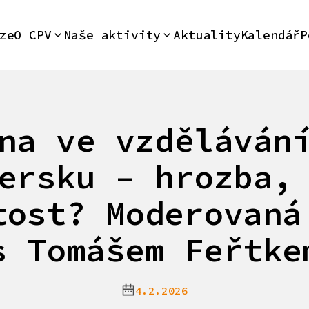
ze
O CPV
Naše aktivity
Aktuality
Kalendář
P
na ve vzděláván
ersku – hrozba,
tost? Moderovaná
s Tomášem Feřtke
4.2.2026