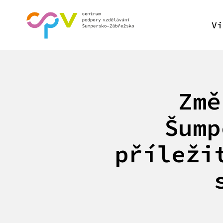
Vi
Změ
Šump
příleži