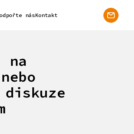
odpořte nás
Kontakt
í na
 nebo
 diskuze
m