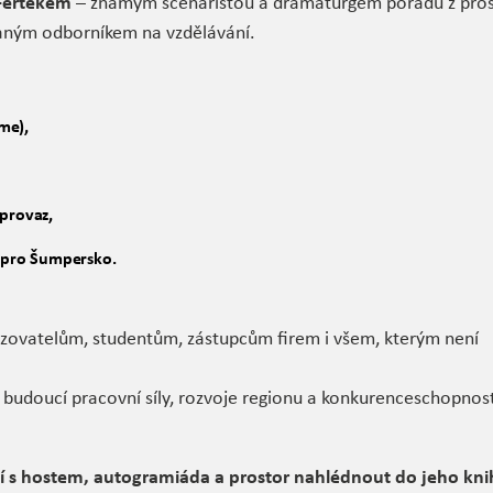
Feřtekem
– známým scenáristou a dramaturgem pořadů z prost
ovaným odborníkem na vzdělávání.
me),
 provaz,
i pro Šumpersko.
zřizovatelům, studentům, zástupcům firem i všem, kterým není
 i budoucí pracovní síly, rozvoje regionu a konkurenceschopnos
í s hostem, autogramiáda a prostor nahlédnout do jeho kni