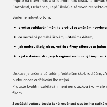
Tomáš 
Přijďte na otevřenou a srozumitelnou diskuzi s
(Ratolesti, Ochránce, Lepší škola) a zároveň respekt
Budeme mluvit o tom:
proč se vzdělávání mění (a proč už se změnám nevyhne
co skutečně pomáhá školám, učitelům i dětem,
jak mohou školy, obce, rodiče a firmy táhnout za jeden
a jaké zkušenosti z jiných regionů mohou být inspirací 
Diskuze je určena učitelům, ředitelům škol, rodičům, 
budoucnost vzdělávání lhostejná.
Protože kvalitní vzdělávání není jen otázkou škol – ale
firem.
Součástí večera bude také možnost osobního setkán