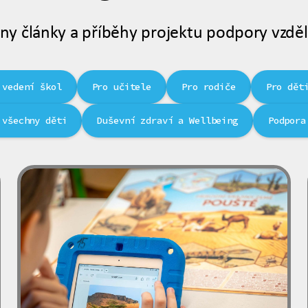
ny články a příběhy projektu podpory vzděl
 vedení škol
Pro učitele
Pro rodiče
Pro dět
 všechny děti
Duševní zdraví a Wellbeing
Podpora