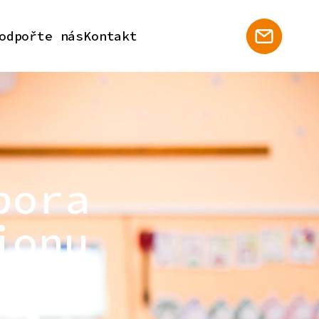
odpořte nás
Kontakt
pora
ionu
 regionu