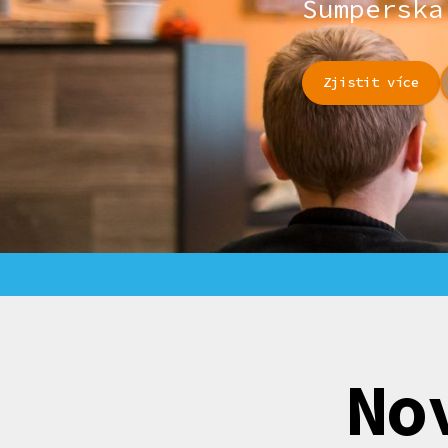
Šumperska
Zjistit více
No