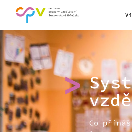
Vi
Syst
vzdě
Co přináš