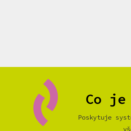
Co je
Poskytuje syst
vš