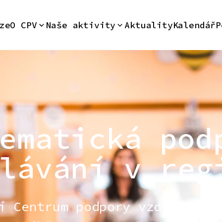
ze
O CPV
Naše aktivity
Aktuality
Kalendář
P
ematická pod
lávání v reg
í Centrum podpory vzdělávání