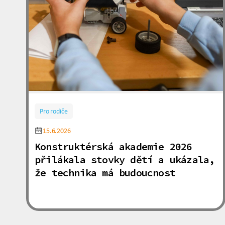
Pro rodiče
15.6.2026
Konstruktérská akademie 2026
přilákala stovky dětí a ukázala,
že technika má budoucnost