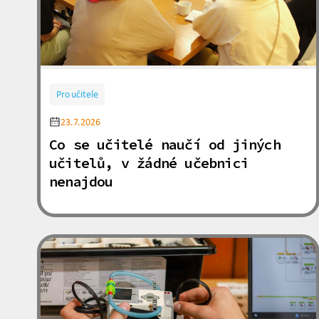
Pro učitele
23.7.2026
Co se učitelé naučí od jiných
učitelů, v žádné učebnici
nenajdou