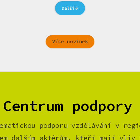
Další
Více novinek
 Centrum podpory
ematickou podporu vzdělávání v regi
em dalším aktérům, kteří mají vliv 