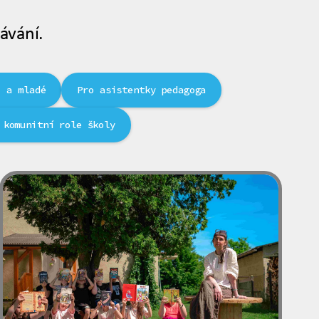
ávání.
i a mladé
Pro asistentky pedagoga
 komunitní role školy