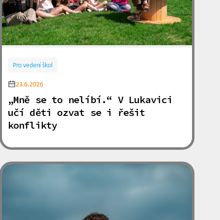
Pro vedení škol
23.6.2026
„Mně se to nelíbí.“ V Lukavici
učí děti ozvat se i řešit
konflikty