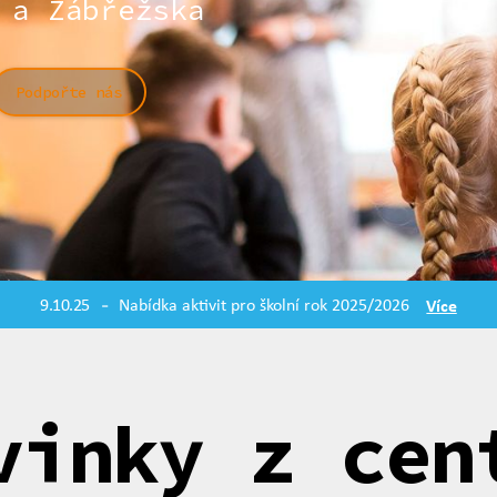
 a Zábřežska
Podpořte nás
9.10.25
Nabídka aktivit pro školní rok 2025/2026
Více
-
vinky z cen