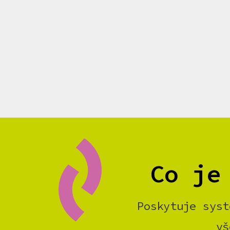
Co je
Poskytuje syst
vš