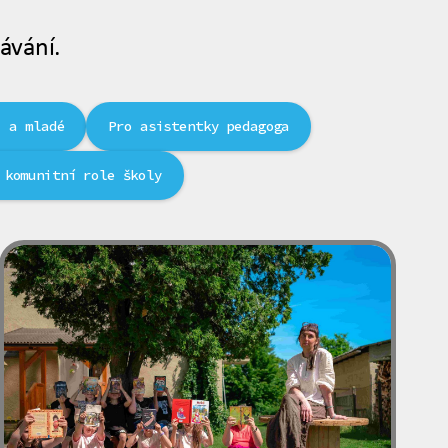
ávání.
i a mladé
Pro asistentky pedagoga
 komunitní role školy