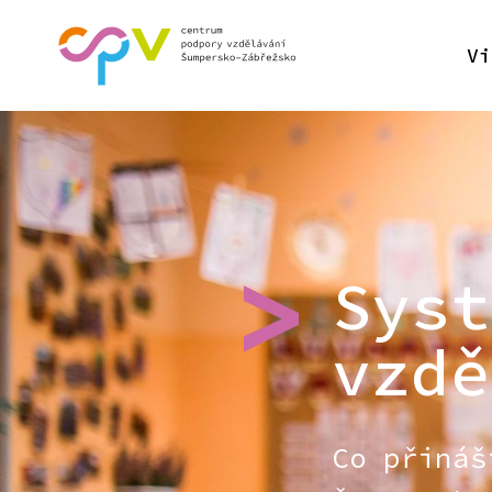
Vi
Syst
vzdě
Co přináš