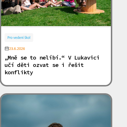
Pro vedení škol
23.6.2026
„Mně se to nelíbí.“ V Lukavici
učí děti ozvat se i řešit
konflikty