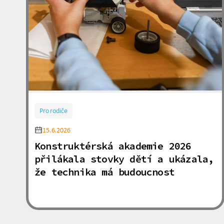
Pro rodiče
15.6.2026
Konstruktérská akademie 2026
přilákala stovky dětí a ukázala,
že technika má budoucnost