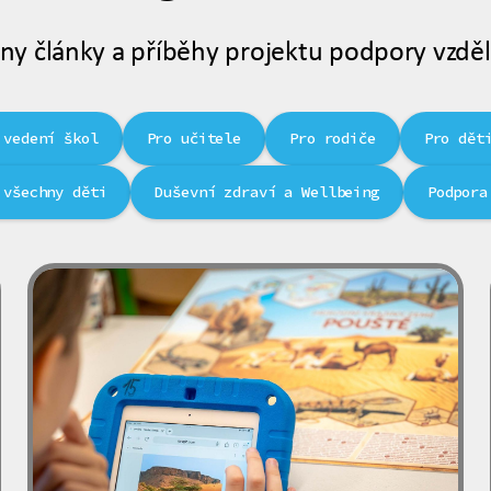
ny články a příběhy projektu podpory vzděl
 vedení škol
Pro učitele
Pro rodiče
Pro dět
 všechny děti
Duševní zdraví a Wellbeing
Podpora