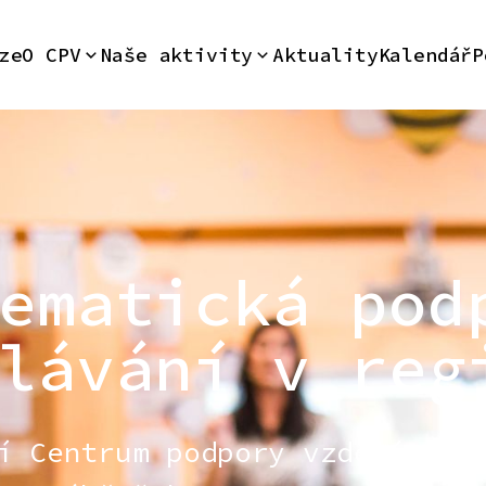
ze
O CPV
Naše aktivity
Aktuality
Kalendář
P
ematická pod
lávání v reg
í Centrum podpory vzdělávání