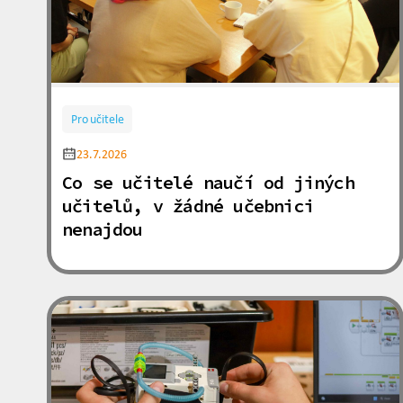
Pro učitele
23.7.2026
Co se učitelé naučí od jiných
učitelů, v žádné učebnici
nenajdou