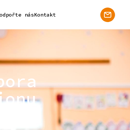
odpořte nás
Kontakt
pora
ionu
 regionu