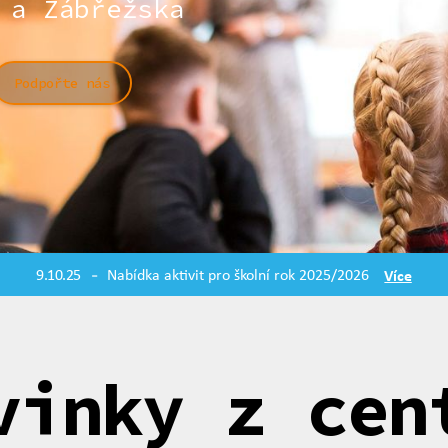
 a Zábřežska
Podpořte nás
9.10.25
Nabídka aktivit pro školní rok 2025/2026
Více
-
vinky z cen