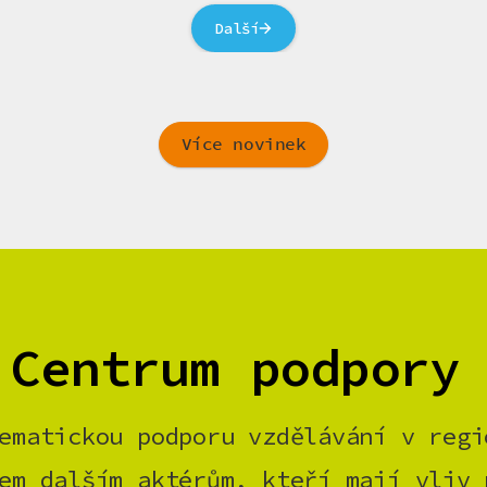
Další
Více novinek
 Centrum podpory
ematickou podporu vzdělávání v regi
em dalším aktérům, kteří mají vliv 