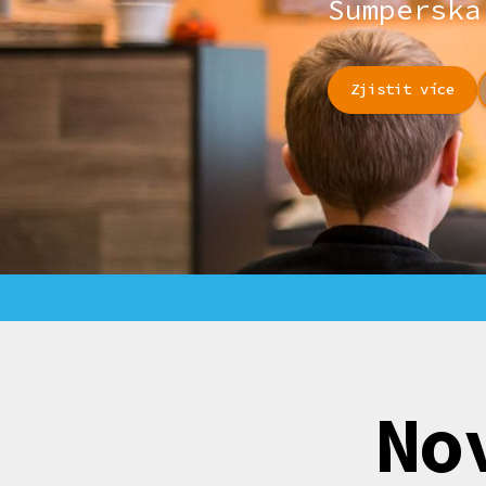
Šumperska
Zjistit více
No