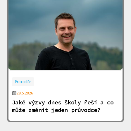
Pro rodiče
28.5.2026
Jaké výzvy dnes školy řeší a co
může změnit jeden průvodce?