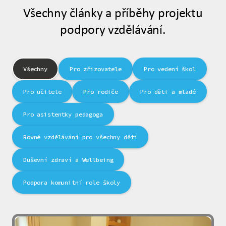
Všechny články a příběhy projektu
podpory vzdělávání.
Všechny
Pro zřizovatele
Pro vedení škol
Pro učitele
Pro rodiče
Pro děti a mladé
Pro asistentky pedagoga
Rovné vzdělávání pro všechny děti
Duševní zdraví a Wellbeing
Podpora komunitní role školy