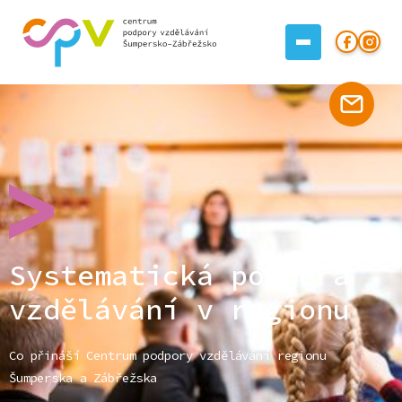
Systematická podpora
vzdělávání v regionu
Co přináší Centrum podpory vzdělávání regionu
Šumperska a Zábřežska