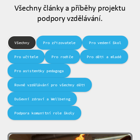
Všechny články a příběhy projektu
podpory vzdělávání.
Všechny
Pro zřizovatele
Pro vedení škol
Pro učitele
Pro rodiče
Pro děti a mladé
Pro asistentky pedagoga
Rovné vzdělávání pro všechny děti
Duševní zdraví a Wellbeing
Podpora komunitní role školy