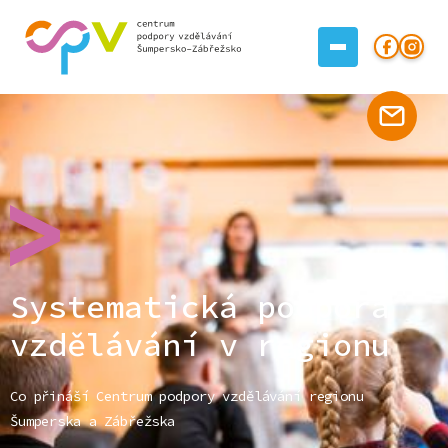
Systematická podpora
vzdělávání v regionu
Co přináší Centrum podpory vzdělávání regionu
Šumperska a Zábřežska