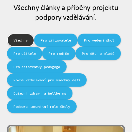
Všechny články a příběhy projektu
podpory vzdělávání.
Všechny
Pro zřizovatele
Pro vedení škol
Pro učitele
Pro rodiče
Pro děti a mladé
Pro asistentky pedagoga
Rovné vzdělávání pro všechny děti
Duševní zdraví a Wellbeing
Podpora komunitní role školy