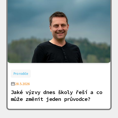
Pro rodiče
28.5.2026
Jaké výzvy dnes školy řeší a co
může změnit jeden průvodce?