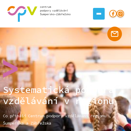
Systematická podpora
vzdělávání v regionu
Co přináší Centrum podpory vzdělávání regionu
Šumperska a Zábřežska