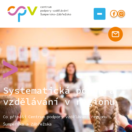
Systematická podpora
vzdělávání v regionu
Co přináší Centrum podpory vzdělávání regionu
Šumperska a Zábřežska