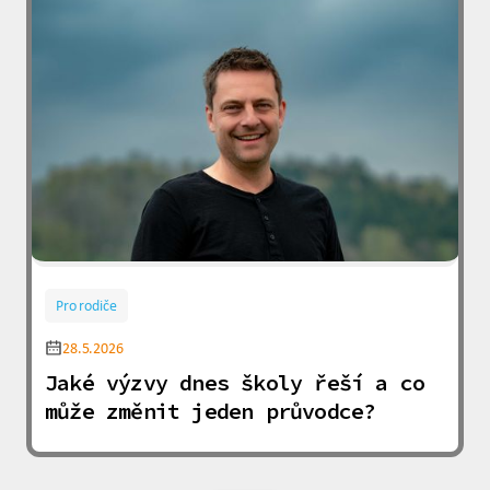
Pro rodiče
28.5.2026
Jaké výzvy dnes školy řeší a co
může změnit jeden průvodce?