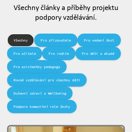
Všechny články a příběhy projektu
podpory vzdělávání.
Všechny
Pro zřizovatele
Pro vedení škol
Pro učitele
Pro rodiče
Pro děti a mladé
Pro asistentky pedagoga
Rovné vzdělávání pro všechny děti
Duševní zdraví a Wellbeing
Podpora komunitní role školy