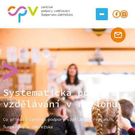
Systematická podpora
vzdělávání v regionu
Co přináší Centrum podpory vzdělávání regionu
Šumperska a Zábřežska