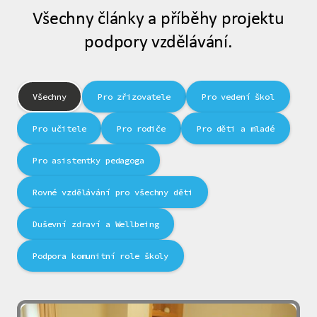
Všechny články a příběhy projektu
podpory vzdělávání.
Všechny
Pro zřizovatele
Pro vedení škol
Pro učitele
Pro rodiče
Pro děti a mladé
Pro asistentky pedagoga
Rovné vzdělávání pro všechny děti
Duševní zdraví a Wellbeing
Podpora komunitní role školy