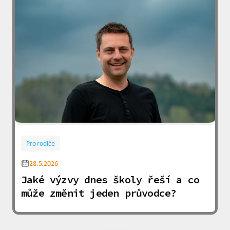
Pro rodiče
28.5.2026
Jaké výzvy dnes školy řeší a co
může změnit jeden průvodce?