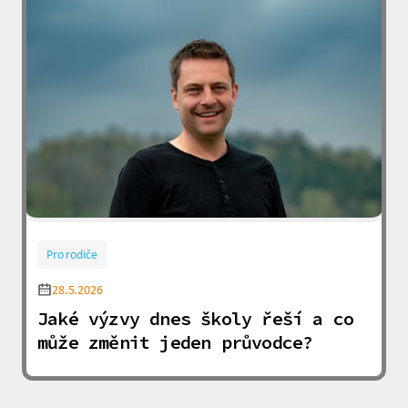
Pro rodiče
28.5.2026
Jaké výzvy dnes školy řeší a co
může změnit jeden průvodce?