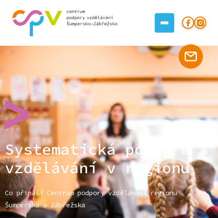
Systematická podpora
vzdělávání v regionu
Co přináší Centrum podpory vzdělávání regionu
Šumperska a Zábřežska