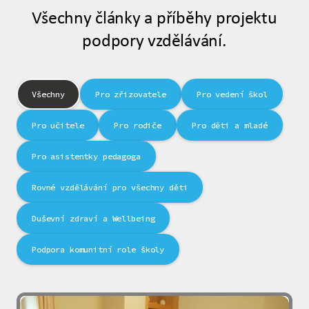
Všechny články a příběhy projektu
podpory vzdělávání.
Všechny
Pro zřizovatele
Pro vedení škol
Pro učitele
Pro rodiče
Pro děti a mladé
Pro asistentky pedagoga
Rovné vzdělávání pro všechny děti
Duševní zdraví a Wellbeing
Podpora komunitní role školy