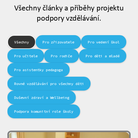
Všechny články a příběhy projektu
podpory vzdělávání.
Všechny
Pro zřizovatele
Pro vedení škol
Pro učitele
Pro rodiče
Pro děti a mladé
Pro asistentky pedagoga
Rovné vzdělávání pro všechny děti
Duševní zdraví a Wellbeing
Podpora komunitní role školy