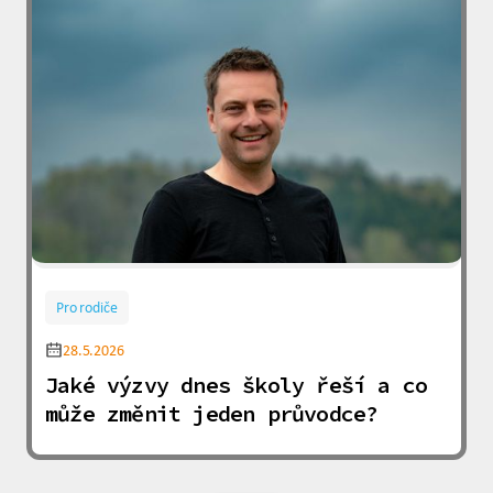
Pro rodiče
28.5.2026
Jaké výzvy dnes školy řeší a co
může změnit jeden průvodce?