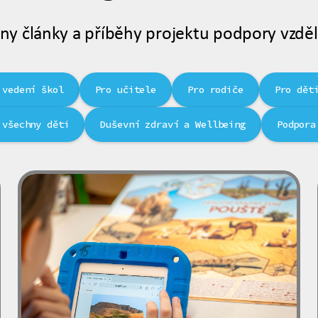
ny články a příběhy projektu podpory vzděl
 vedení škol
Pro učitele
Pro rodiče
Pro dět
 všechny děti
Duševní zdraví a Wellbeing
Podpora