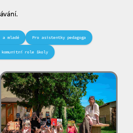
ávání.
i a mladé
Pro asistentky pedagoga
 komunitní role školy