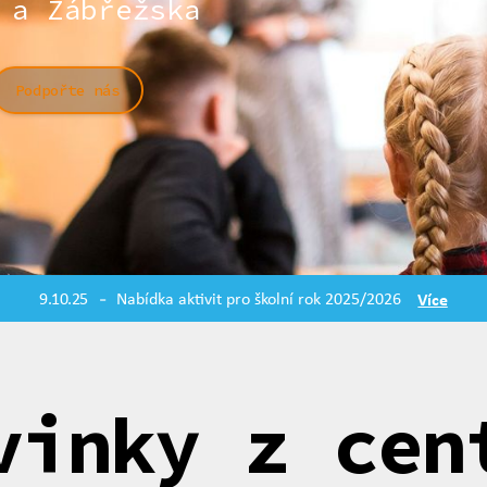
 a Zábřežska
Podpořte nás
9.10.25
Nabídka aktivit pro školní rok 2025/2026
Více
-
vinky z cen