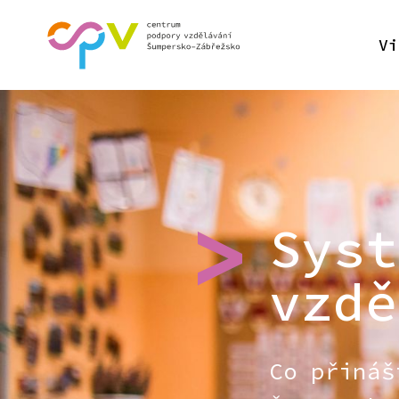
Vi
Syst
vzdě
Co přináš