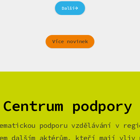
Další
Více novinek
 Centrum podpory
ematickou podporu vzdělávání v regi
em dalším aktérům, kteří mají vliv 