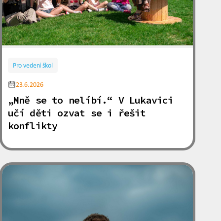
Pro vedení škol
23.6.2026
„Mně se to nelíbí.“ V Lukavici
učí děti ozvat se i řešit
konflikty