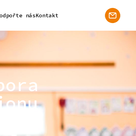
odpořte nás
Kontakt
pora
ionu
 regionu