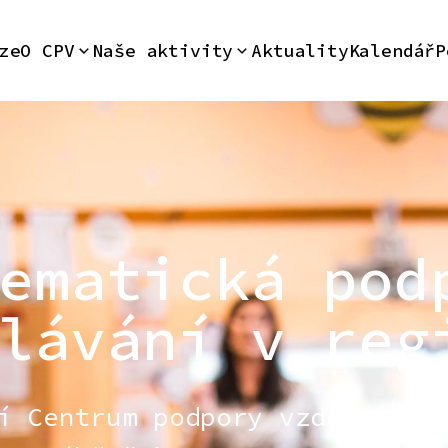
ze
O CPV
Naše aktivity
Aktuality
Kalendář
P
ematická pod
lávání v reg
í Centrum podpory vzdělávání