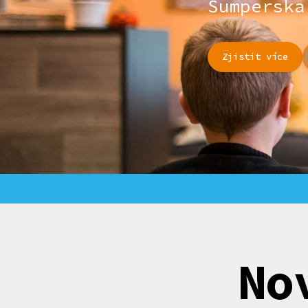
Šumperska
Zjistit více
No