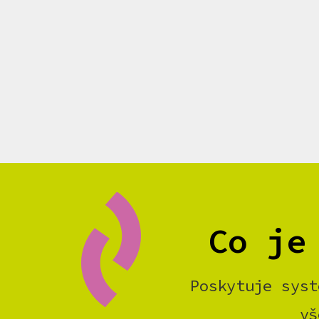
Co je
Poskytuje syst
vš