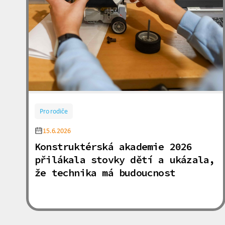
Pro rodiče
15.6.2026
Konstruktérská akademie 2026
přilákala stovky dětí a ukázala,
že technika má budoucnost