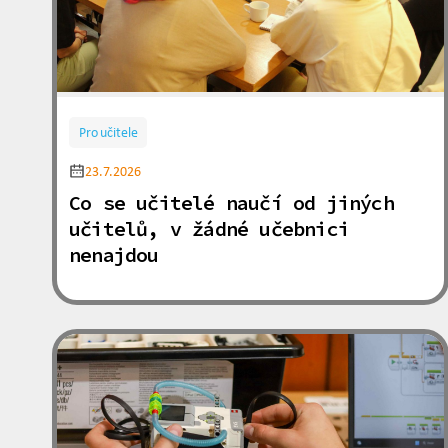
Pro učitele
23.7.2026
Co se učitelé naučí od jiných
učitelů, v žádné učebnici
nenajdou