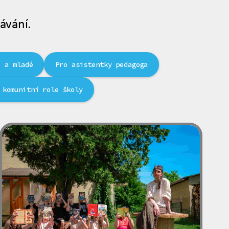
ávání.
i a mladé
Pro asistentky pedagoga
 komunitní role školy