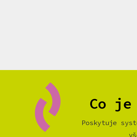
Co je
Poskytuje syst
vš