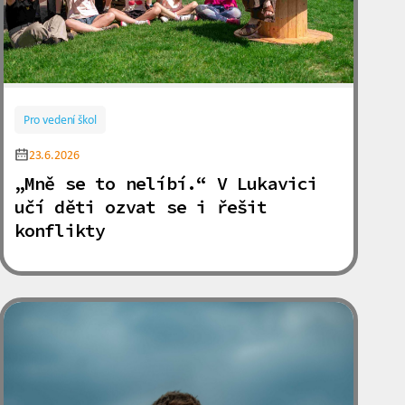
Pro vedení škol
23.6.2026
„Mně se to nelíbí.“ V Lukavici
učí děti ozvat se i řešit
konflikty