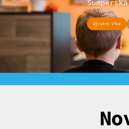
Šumperska
Zjistit více
No