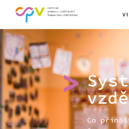
Vi
Syst
vzdě
Co přináš