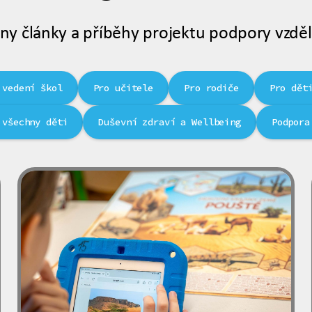
ny články a příběhy projektu podpory vzděl
 vedení škol
Pro učitele
Pro rodiče
Pro dět
 všechny děti
Duševní zdraví a Wellbeing
Podpora