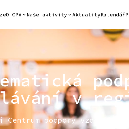
ze
O CPV
Naše aktivity
Aktuality
Kalendář
P
ematická pod
lávání v reg
í Centrum podpory vzdělávání