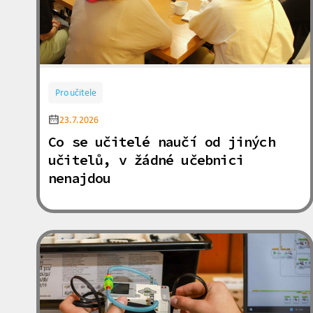
Pro učitele
23.7.2026
Co se učitelé naučí od jiných
učitelů, v žádné učebnici
nenajdou