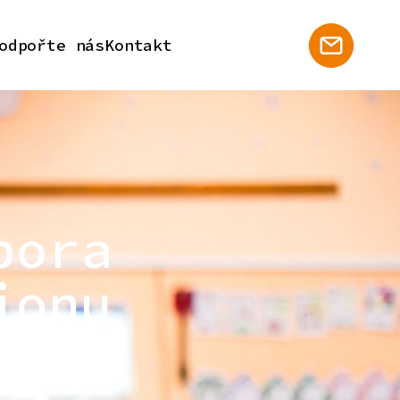
odpořte nás
Kontakt
pora
ionu
 regionu