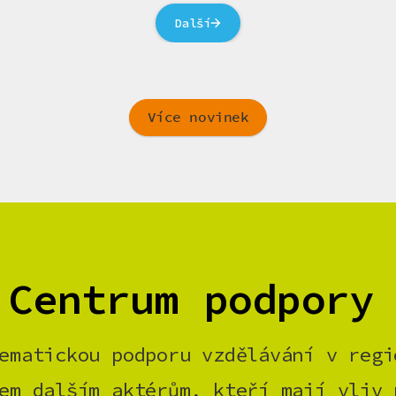
Další
Více novinek
 Centrum podpory
ematickou podporu vzdělávání v regi
em dalším aktérům, kteří mají vliv 