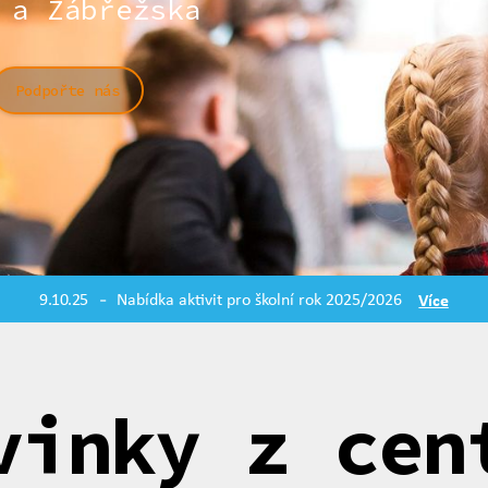
 a Zábřežska
Podpořte nás
9.10.25
Nabídka aktivit pro školní rok 2025/2026
Více
-
vinky z cen