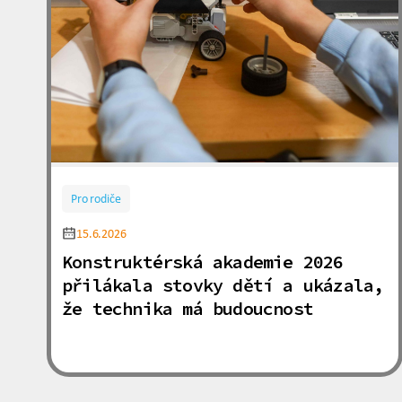
Pro rodiče
15.6.2026
Konstruktérská akademie 2026
přilákala stovky dětí a ukázala,
že technika má budoucnost