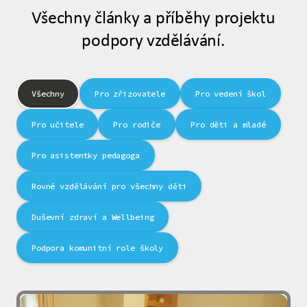
Všechny články a příběhy projektu
podpory vzdělávání.
Všechny
Pro zřizovatele
Pro vedení škol
Pro učitele
Pro rodiče
Pro děti a mladé
Pro asistentky pedagoga
Rovné vzdělávání pro všechny děti
Duševní zdraví a Wellbeing
Podpora komunitní role školy