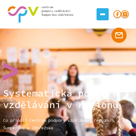
Systematická podpora
vzdělávání v regionu
Co přináší Centrum podpory vzdělávání regionu
Šumperska a Zábřežska