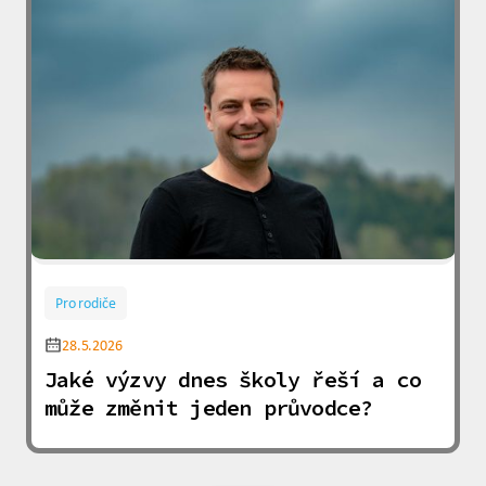
Pro rodiče
28.5.2026
Jaké výzvy dnes školy řeší a co
může změnit jeden průvodce?