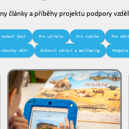
ny články a příběhy projektu podpory vzděl
 vedení škol
Pro učitele
Pro rodiče
Pro dět
 všechny děti
Duševní zdraví a Wellbeing
Podpora