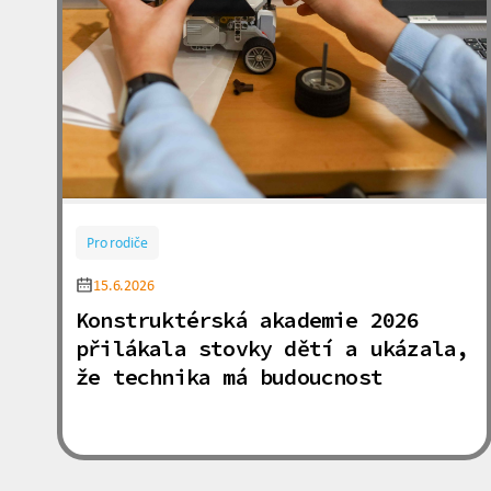
Pro rodiče
15.6.2026
Konstruktérská akademie 2026
přilákala stovky dětí a ukázala,
že technika má budoucnost