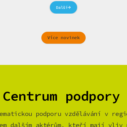
Další
Více novinek
 Centrum podpory
ematickou podporu vzdělávání v regi
em dalším aktérům, kteří mají vliv 