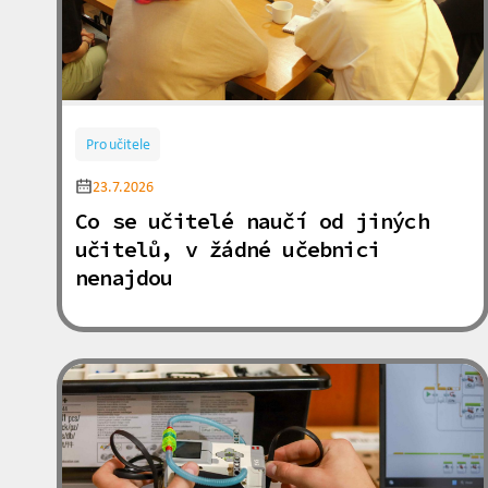
Pro učitele
23.7.2026
Co se učitelé naučí od jiných
učitelů, v žádné učebnici
nenajdou