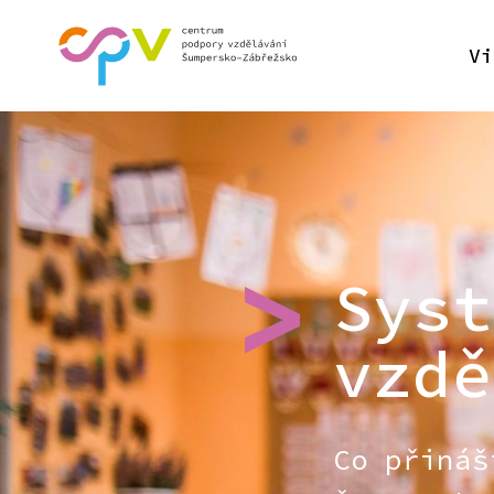
Vi
Syst
vzdě
Co přináš