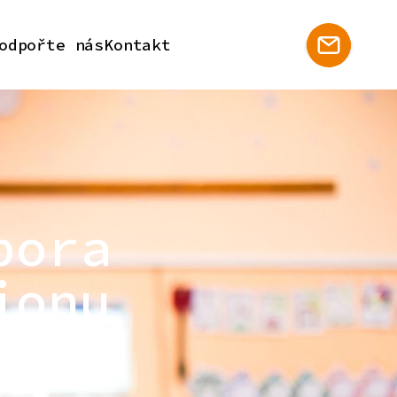
odpořte nás
Kontakt
pora
ionu
 regionu