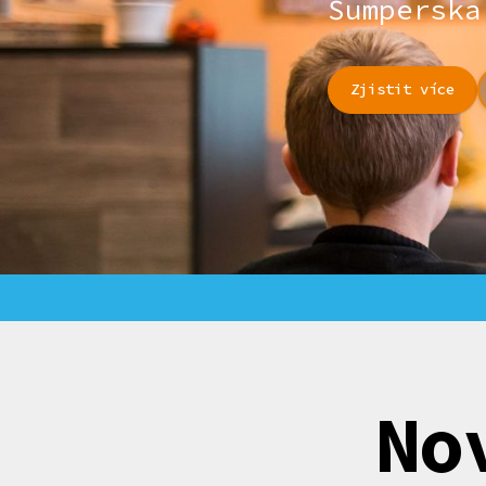
Šumperska
Zjistit více
No