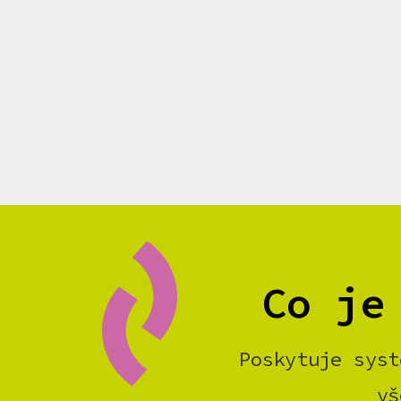
Co je
Poskytuje syst
vš