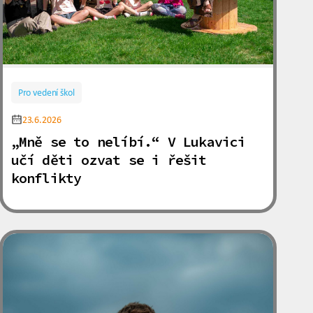
Pro vedení škol
23.6.2026
„Mně se to nelíbí.“ V Lukavici
učí děti ozvat se i řešit
konflikty