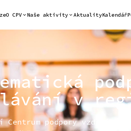
ze
O CPV
Naše aktivity
Aktuality
Kalendář
P
ematická pod
lávání v reg
í Centrum podpory vzdělávání