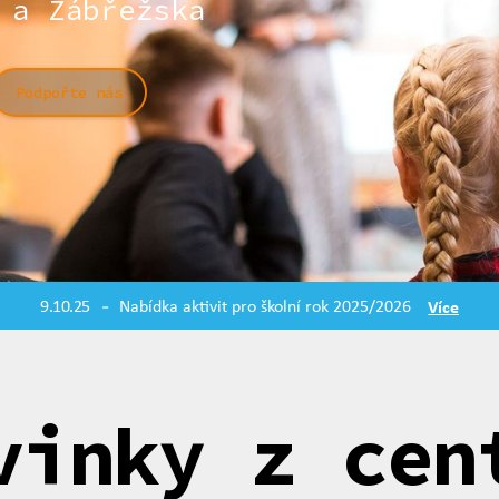
 a Zábřežska
Podpořte nás
9.10.25
Nabídka aktivit pro školní rok 2025/2026
Více
-
vinky z cen