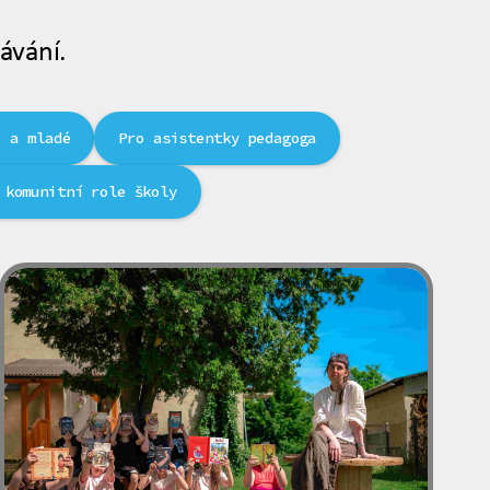
ávání.
i a mladé
Pro asistentky pedagoga
 komunitní role školy