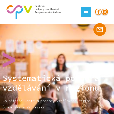
Systematická podpora
vzdělávání v regionu
Co přináší Centrum podpory vzdělávání regionu
Šumperska a Zábřežska