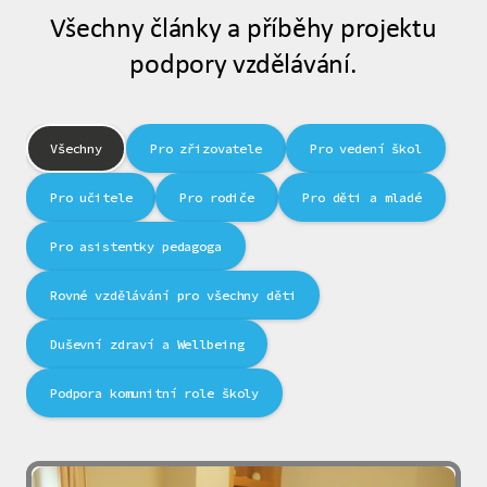
Všechny články a příběhy projektu
podpory vzdělávání.
Všechny
Pro zřizovatele
Pro vedení škol
Pro učitele
Pro rodiče
Pro děti a mladé
Pro asistentky pedagoga
Rovné vzdělávání pro všechny děti
Duševní zdraví a Wellbeing
Podpora komunitní role školy