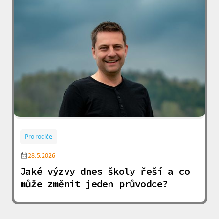
Pro rodiče
28.5.2026
Jaké výzvy dnes školy řeší a co
může změnit jeden průvodce?