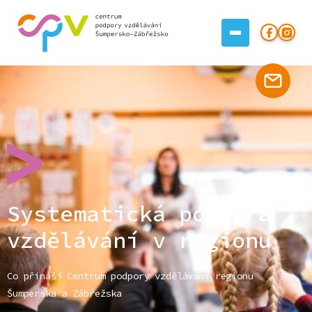
Systematická podpora
vzdělávání v regionu
Co přináší Centrum podpory vzdělávání regionu
Šumperska a Zábřežska