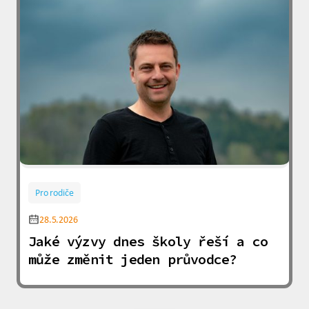
Pro rodiče
28.5.2026
Jaké výzvy dnes školy řeší a co
může změnit jeden průvodce?