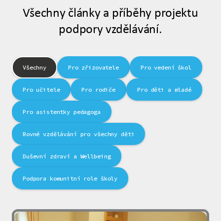
Všechny články a příběhy projektu
podpory vzdělávání.
Všechny
Pro zřizovatele
Pro vedení škol
Pro učitele
Pro rodiče
Pro děti a mladé
Pro asistentky pedagoga
Rovné vzdělávání pro všechny děti
Duševní zdraví a Wellbeing
Podpora komunitní role školy