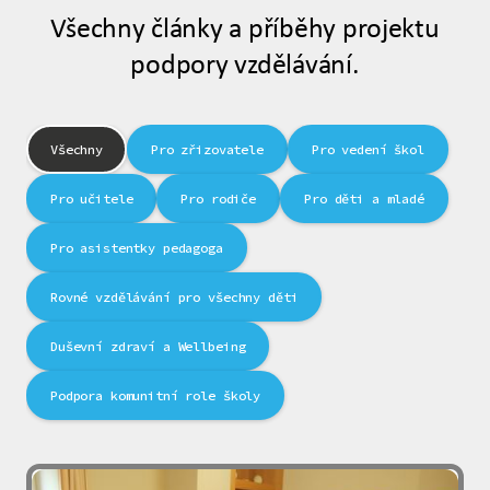
Všechny články a příběhy projektu
podpory vzdělávání.
Všechny
Pro zřizovatele
Pro vedení škol
Pro učitele
Pro rodiče
Pro děti a mladé
Pro asistentky pedagoga
Rovné vzdělávání pro všechny děti
Duševní zdraví a Wellbeing
Podpora komunitní role školy