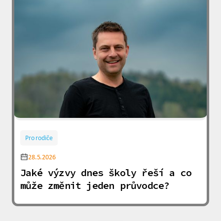
Pro rodiče
28.5.2026
Jaké výzvy dnes školy řeší a co
může změnit jeden průvodce?