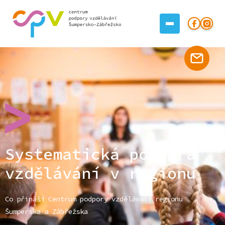
Systematická podpora
vzdělávání v regionu
Co přináší Centrum podpory vzdělávání regionu
Šumperska a Zábřežska