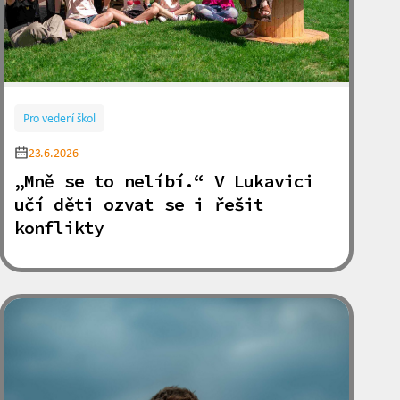
Pro vedení škol
23.6.2026
„Mně se to nelíbí.“ V Lukavici
učí děti ozvat se i řešit
konflikty