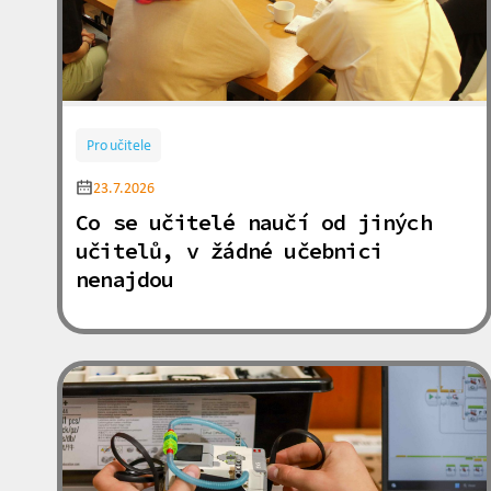
Pro učitele
23.7.2026
Co se učitelé naučí od jiných
učitelů, v žádné učebnici
nenajdou