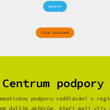
Další
Více novinek
 Centrum podpory
ematickou podporu vzdělávání v regi
em dalším aktérům, kteří mají vliv 