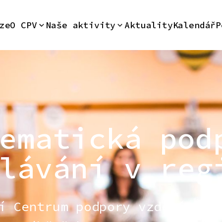
ze
O CPV
Naše aktivity
Aktuality
Kalendář
P
ematická pod
lávání v reg
í Centrum podpory vzdělávání