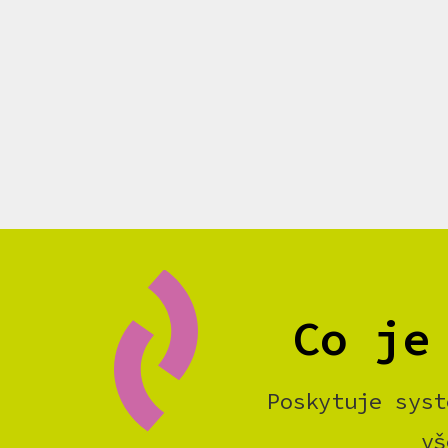
Co je
Poskytuje syst
vš