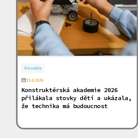
Pro rodiče
15.6.2026
Konstruktérská akademie 2026
přilákala stovky dětí a ukázala,
že technika má budoucnost