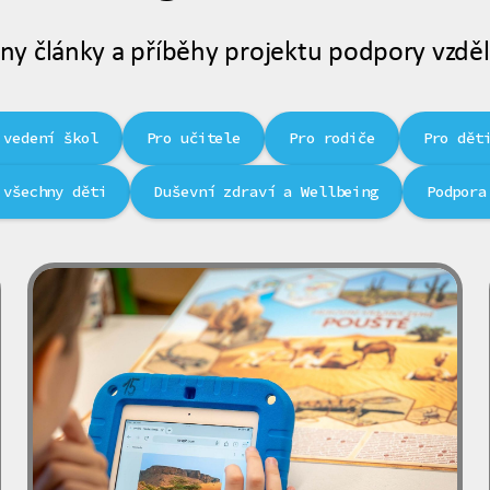
ny články a příběhy projektu podpory vzděl
 vedení škol
Pro učitele
Pro rodiče
Pro dět
 všechny děti
Duševní zdraví a Wellbeing
Podpora