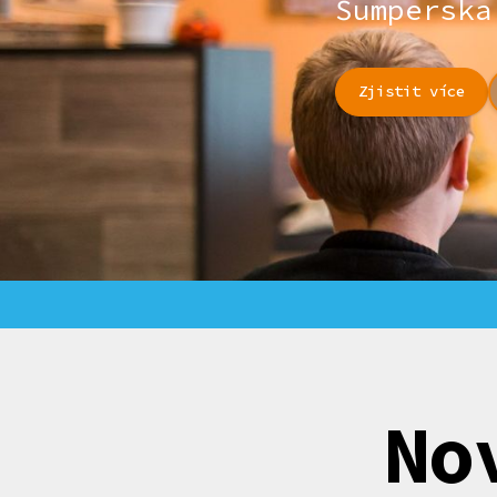
Šumperska
Zjistit více
No