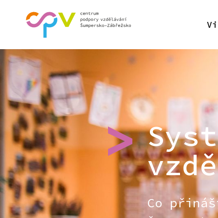
Vi
Syst
vzdě
Co přináš