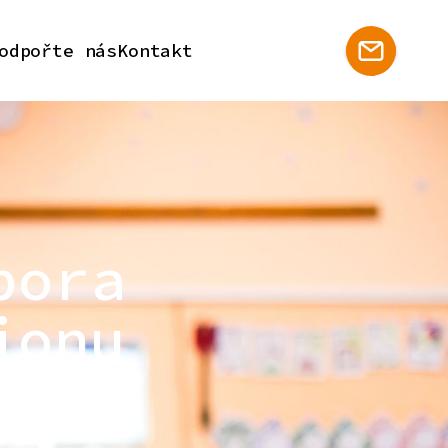
odpořte nás
Kontakt
pora
ionu
 regionu