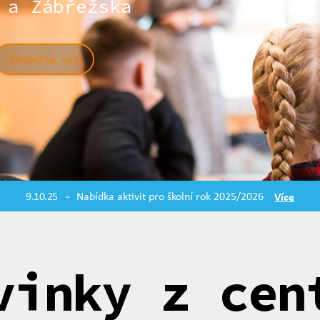
 a Zábřežska
Podpořte nás
9.10.25
Nabídka aktivit pro školní rok 2025/2026
Více
-
vinky z cen