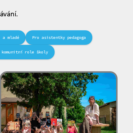
ávání.
i a mladé
Pro asistentky pedagoga
 komunitní role školy