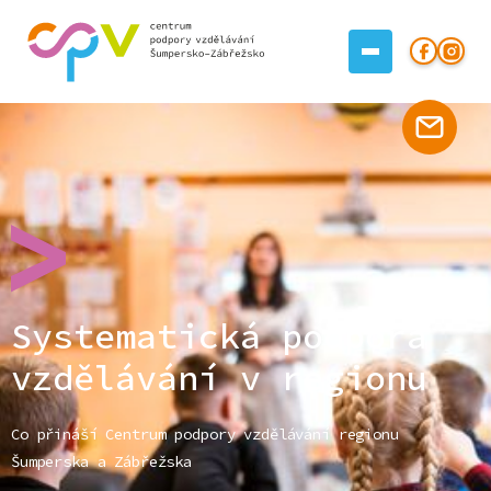
Systematická podpora
vzdělávání v regionu
Co přináší Centrum podpory vzdělávání regionu
Šumperska a Zábřežska