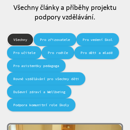
Všechny články a příběhy projektu
podpory vzdělávání.
Všechny
Pro zřizovatele
Pro vedení škol
Pro učitele
Pro rodiče
Pro děti a mladé
Pro asistentky pedagoga
Rovné vzdělávání pro všechny děti
Duševní zdraví a Wellbeing
Podpora komunitní role školy