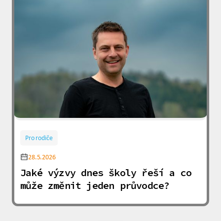
Pro rodiče
28.5.2026
Jaké výzvy dnes školy řeší a co
může změnit jeden průvodce?