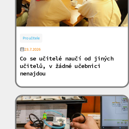
Pro učitele
23.7.2026
Co se učitelé naučí od jiných
učitelů, v žádné učebnici
nenajdou