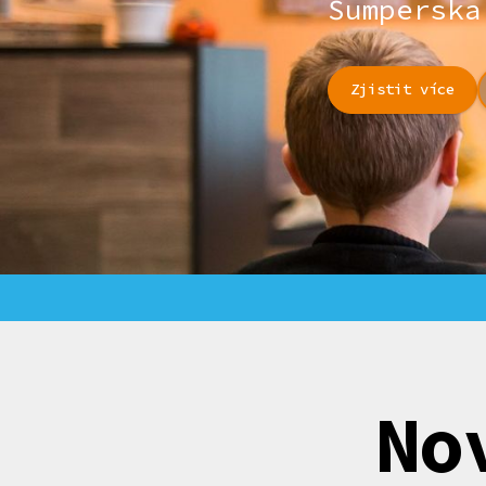
Šumperska
Zjistit více
No