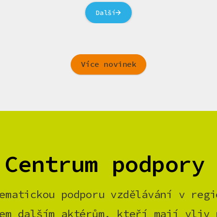
Další
Více novinek
 Centrum podpory
ematickou podporu vzdělávání v regi
em dalším aktérům, kteří mají vliv 