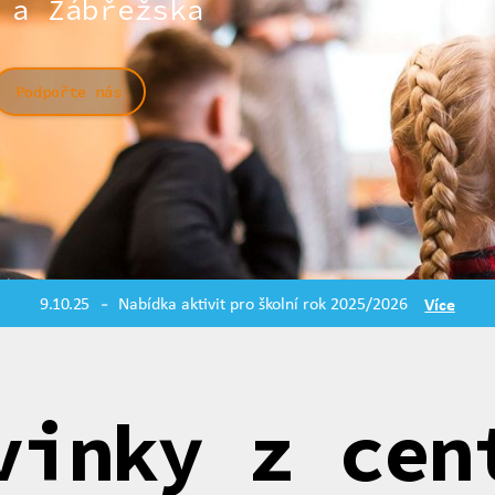
 a Zábřežska
Podpořte nás
9.10.25
Nabídka aktivit pro školní rok 2025/2026
Více
-
vinky z cen