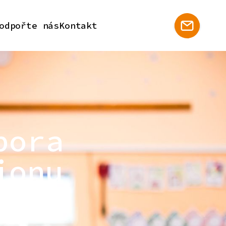
odpořte nás
Kontakt
pora
ionu
 regionu