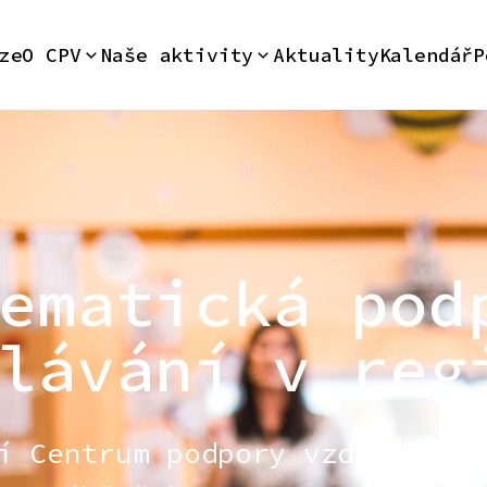
ze
O CPV
Naše aktivity
Aktuality
Kalendář
P
ematická pod
lávání v reg
í Centrum podpory vzdělávání