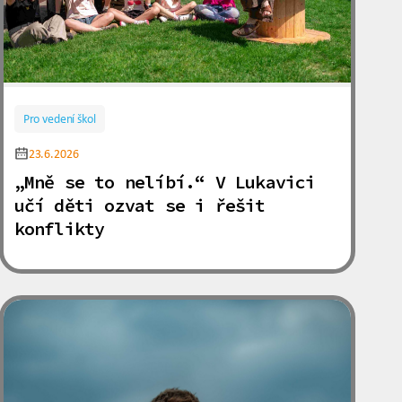
Pro vedení škol
23.6.2026
„Mně se to nelíbí.“ V Lukavici
učí děti ozvat se i řešit
konflikty