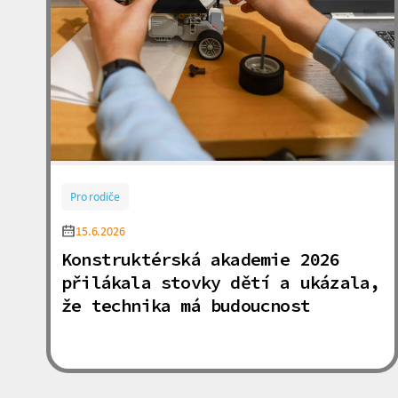
Pro rodiče
15.6.2026
Konstruktérská akademie 2026
přilákala stovky dětí a ukázala,
že technika má budoucnost