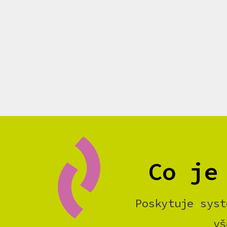
Co je
Poskytuje syst
vš