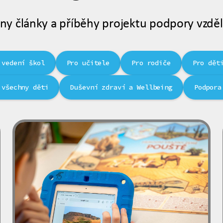
ny články a příběhy projektu podpory vzděl
 vedení škol
Pro učitele
Pro rodiče
Pro dět
 všechny děti
Duševní zdraví a Wellbeing
Podpora