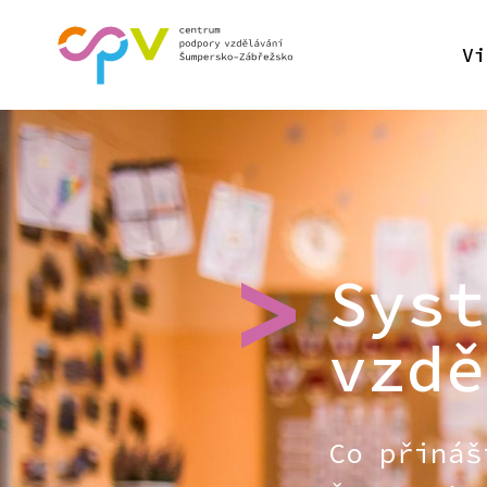
Vi
Syst
vzdě
Co přináš