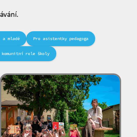
ávání.
i a mladé
Pro asistentky pedagoga
 komunitní role školy