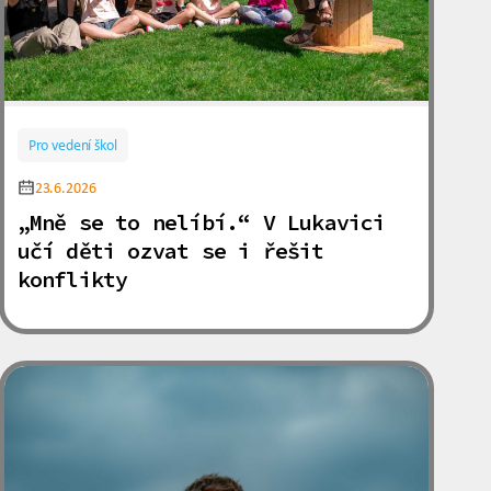
Pro vedení škol
23.6.2026
„Mně se to nelíbí.“ V Lukavici
učí děti ozvat se i řešit
konflikty