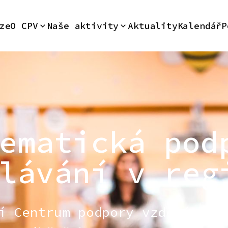
ze
O CPV
Naše aktivity
Aktuality
Kalendář
P
ematická pod
lávání v reg
í Centrum podpory vzdělávání