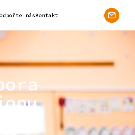
odpořte nás
Kontakt
pora
ionu
 regionu