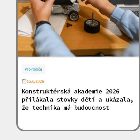
Pro rodiče
15.6.2026
Konstruktérská akademie 2026
přilákala stovky dětí a ukázala,
že technika má budoucnost