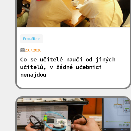
Pro učitele
23.7.2026
Co se učitelé naučí od jiných
učitelů, v žádné učebnici
nenajdou