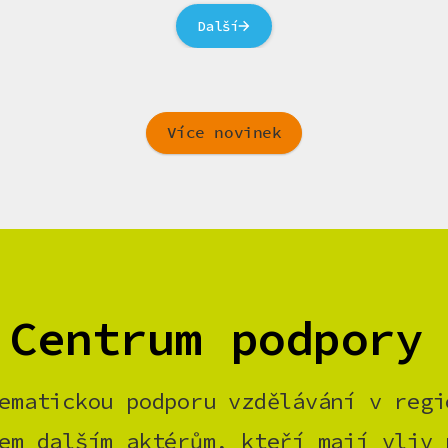
Další
Více novinek
 Centrum podpory
ematickou podporu vzdělávání v regi
em dalším aktérům, kteří mají vliv 