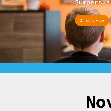
Šumperska
Zjistit více
No