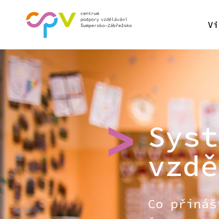
Vi
Syst
vzdě
Co přináš