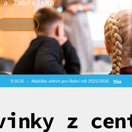
 a Zábřežska
Podpořte nás
9.10.25
Nabídka aktivit pro školní rok 2025/2026
Více
-
vinky z cen