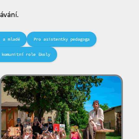
ávání.
i a mladé
Pro asistentky pedagoga
 komunitní role školy