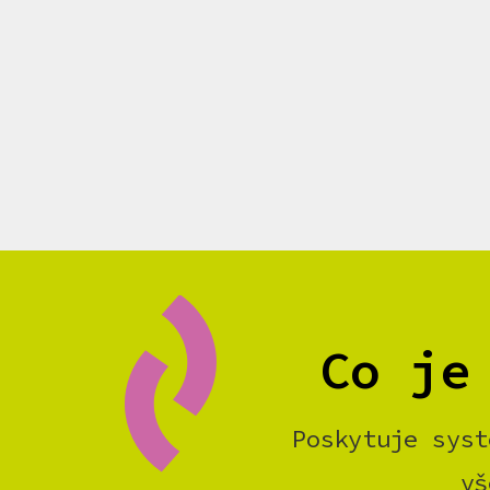
Co je
Poskytuje syst
vš