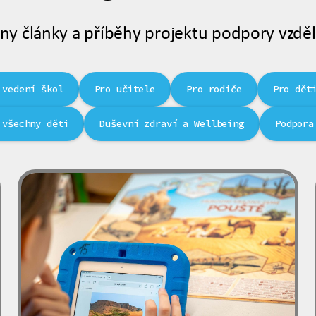
ny články a příběhy projektu podpory vzděl
 vedení škol
Pro učitele
Pro rodiče
Pro dět
 všechny děti
Duševní zdraví a Wellbeing
Podpora