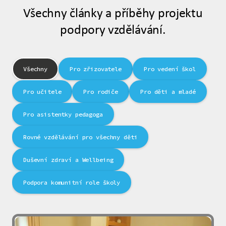
Všechny články a příběhy projektu
podpory vzdělávání.
Všechny
Pro zřizovatele
Pro vedení škol
Pro učitele
Pro rodiče
Pro děti a mladé
Pro asistentky pedagoga
Rovné vzdělávání pro všechny děti
Duševní zdraví a Wellbeing
Podpora komunitní role školy