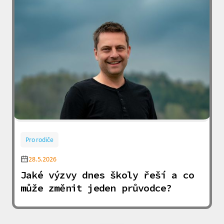
Pro rodiče
28.5.2026
Jaké výzvy dnes školy řeší a co
může změnit jeden průvodce?