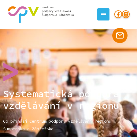
Systematická podpora
vzdělávání v regionu
Co přináší Centrum podpory vzdělávání regionu
Šumperska a Zábřežska