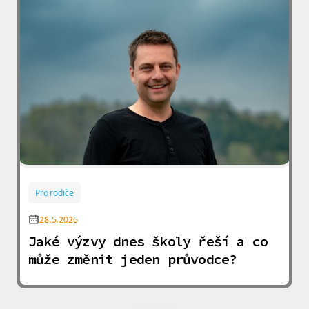
Pro rodiče
28.5.2026
Jaké výzvy dnes školy řeší a co
může změnit jeden průvodce?