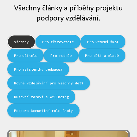
Všechny články a příběhy projektu
podpory vzdělávání.
Všechny
Pro zřizovatele
Pro vedení škol
Pro učitele
Pro rodiče
Pro děti a mladé
Pro asistentky pedagoga
Rovné vzdělávání pro všechny děti
Duševní zdraví a Wellbeing
Podpora komunitní role školy