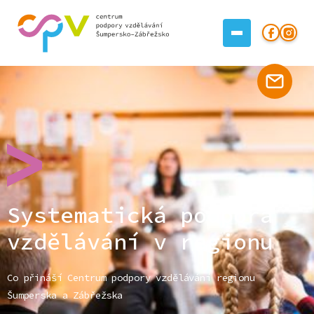
Systematická podpora
vzdělávání v regionu
Co přináší Centrum podpory vzdělávání regionu
Šumperska a Zábřežska