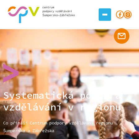
Systematická podpora
vzdělávání v regionu
Co přináší Centrum podpory vzdělávání regionu
Šumperska a Zábřežska