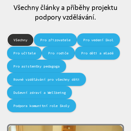
Všechny články a příběhy projektu
podpory vzdělávání.
Všechny
Pro zřizovatele
Pro vedení škol
Pro učitele
Pro rodiče
Pro děti a mladé
Pro asistentky pedagoga
Rovné vzdělávání pro všechny děti
Duševní zdraví a Wellbeing
Podpora komunitní role školy