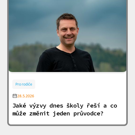
Pro rodiče
28.5.2026
Jaké výzvy dnes školy řeší a co
může změnit jeden průvodce?