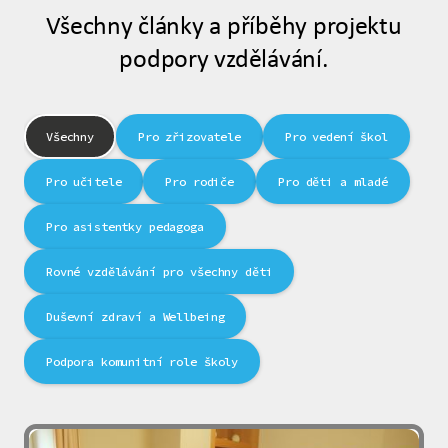
Všechny články a příběhy projektu
podpory vzdělávání.
Všechny
Pro zřizovatele
Pro vedení škol
Pro učitele
Pro rodiče
Pro děti a mladé
Pro asistentky pedagoga
Rovné vzdělávání pro všechny děti
Duševní zdraví a Wellbeing
Podpora komunitní role školy