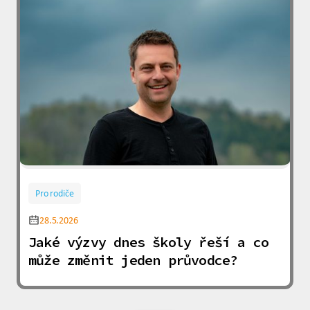
Pro rodiče
28.5.2026
Jaké výzvy dnes školy řeší a co
může změnit jeden průvodce?