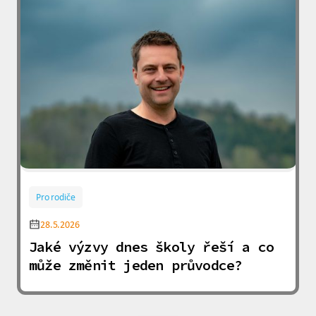
Pro rodiče
28.5.2026
Jaké výzvy dnes školy řeší a co
může změnit jeden průvodce?