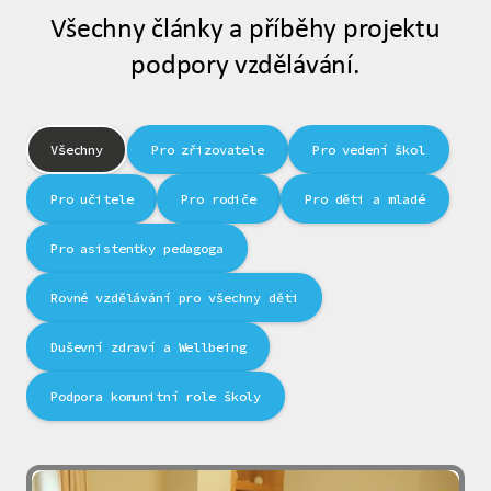
Všechny články a příběhy projektu
podpory vzdělávání.
Všechny
Pro zřizovatele
Pro vedení škol
Pro učitele
Pro rodiče
Pro děti a mladé
Pro asistentky pedagoga
Rovné vzdělávání pro všechny děti
Duševní zdraví a Wellbeing
Podpora komunitní role školy