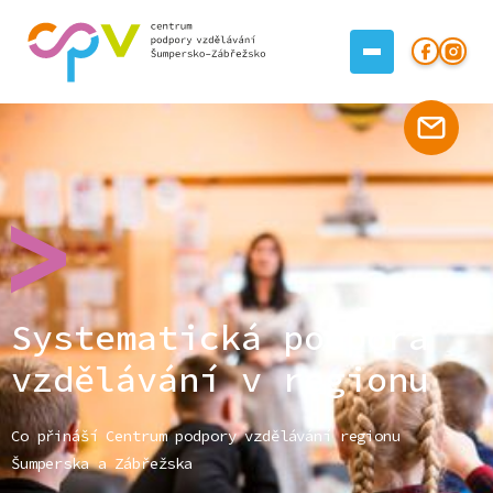
Systematická podpora
vzdělávání v regionu
Co přináší Centrum podpory vzdělávání regionu
Šumperska a Zábřežska