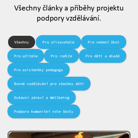
Všechny články a příběhy projektu
podpory vzdělávání.
Všechny
Pro zřizovatele
Pro vedení škol
Pro učitele
Pro rodiče
Pro děti a mladé
Pro asistentky pedagoga
Rovné vzdělávání pro všechny děti
Duševní zdraví a Wellbeing
Podpora komunitní role školy