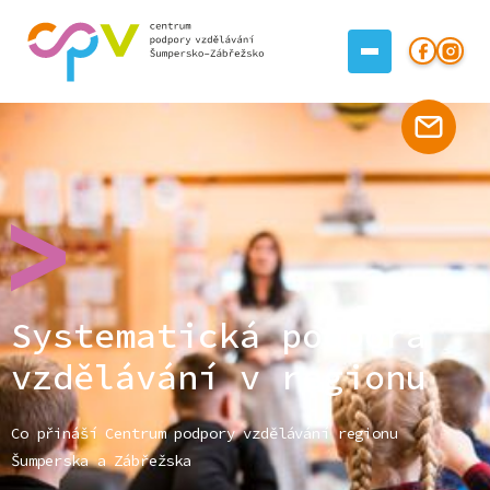
Systematická podpora
vzdělávání v regionu
Co přináší Centrum podpory vzdělávání regionu
Šumperska a Zábřežska