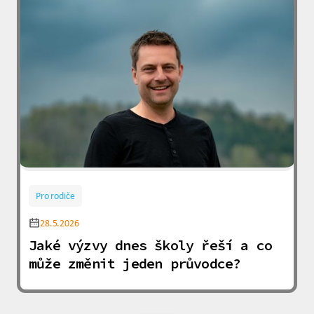
Pro rodiče
28.5.2026
Jaké výzvy dnes školy řeší a co
může změnit jeden průvodce?