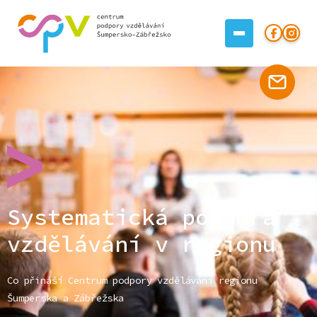
Systematická podpora
vzdělávání v regionu
Co přináší Centrum podpory vzdělávání regionu
Šumperska a Zábřežska