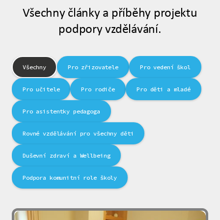
Všechny články a příběhy projektu
podpory vzdělávání.
Všechny
Pro zřizovatele
Pro vedení škol
Pro učitele
Pro rodiče
Pro děti a mladé
Pro asistentky pedagoga
Rovné vzdělávání pro všechny děti
Duševní zdraví a Wellbeing
Podpora komunitní role školy