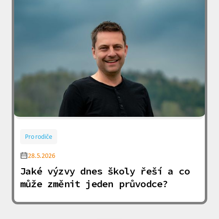
Pro rodiče
28.5.2026
Jaké výzvy dnes školy řeší a co
může změnit jeden průvodce?