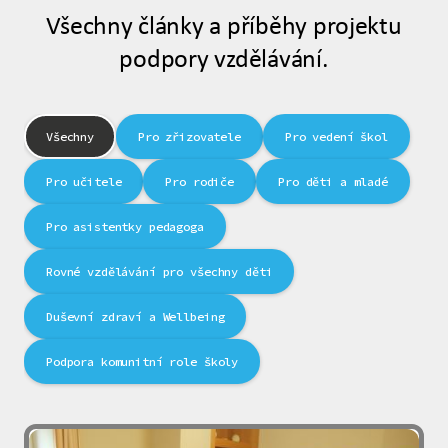
Všechny články a příběhy projektu
podpory vzdělávání.
Všechny
Pro zřizovatele
Pro vedení škol
Pro učitele
Pro rodiče
Pro děti a mladé
Pro asistentky pedagoga
Rovné vzdělávání pro všechny děti
Duševní zdraví a Wellbeing
Podpora komunitní role školy