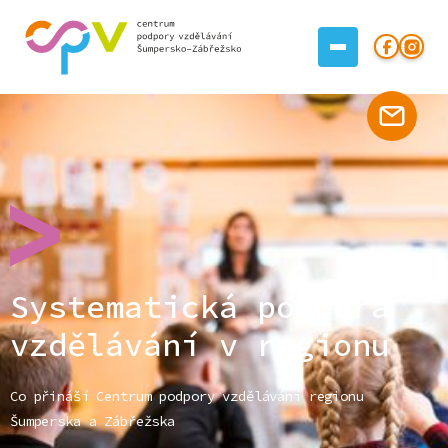
Systematická podpora
vzdělávání v regionu
Co přináší Centrum podpory vzdělávání regionu
Šumperska a Zábřežska