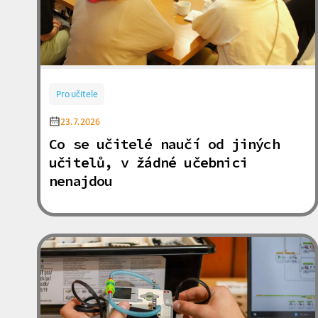
Pro učitele
23.7.2026
Co se učitelé naučí od jiných
učitelů, v žádné učebnici
nenajdou