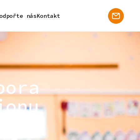
odpořte nás
Kontakt
pora
ionu
 regionu