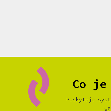
Co je
Poskytuje syst
vš