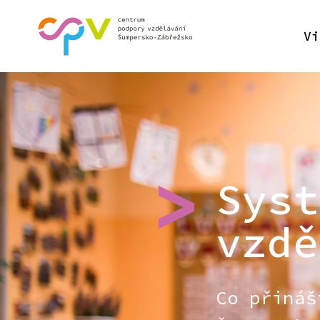
Vi
Syst
vzdě
Co přináš