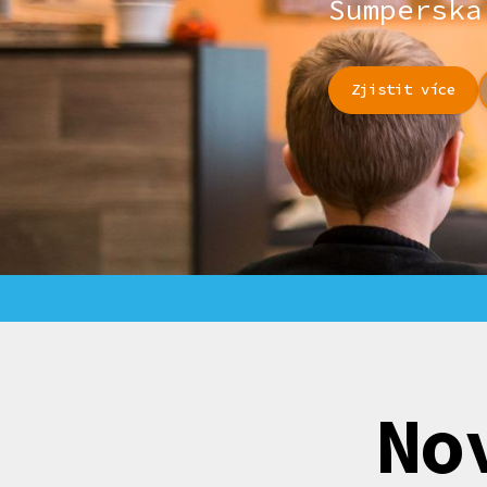
Šumperska
Zjistit více
No