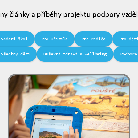
ny články a příběhy projektu podpory vzděl
 vedení škol
Pro učitele
Pro rodiče
Pro dět
 všechny děti
Duševní zdraví a Wellbeing
Podpora