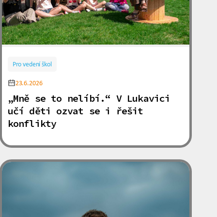
Pro vedení škol
23.6.2026
„Mně se to nelíbí.“ V Lukavici
učí děti ozvat se i řešit
konflikty