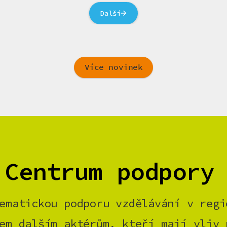
Další
Více novinek
 Centrum podpory
ematickou podporu vzdělávání v regi
em dalším aktérům, kteří mají vliv 