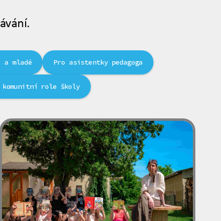
ávání.
i a mladé
Pro asistentky pedagoga
 komunitní role školy