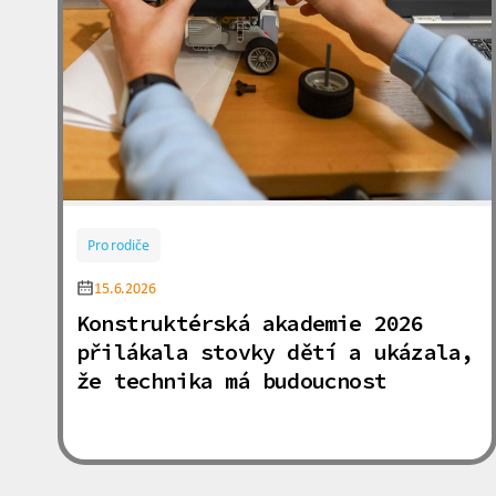
Pro rodiče
15.6.2026
Konstruktérská akademie 2026
přilákala stovky dětí a ukázala,
že technika má budoucnost