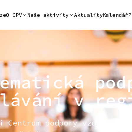
ze
O CPV
Naše aktivity
Aktuality
Kalendář
P
ematická pod
lávání v reg
í Centrum podpory vzdělávání