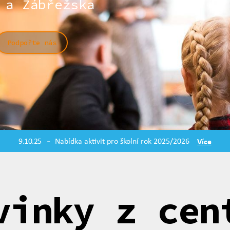
 a Zábřežska
Podpořte nás
9.10.25
Nabídka aktivit pro školní rok 2025/2026
Více
-
vinky z cen