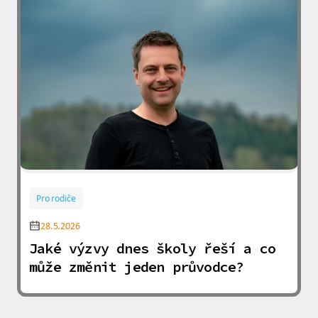
Pro rodiče
28.5.2026
Jaké výzvy dnes školy řeší a co
může změnit jeden průvodce?