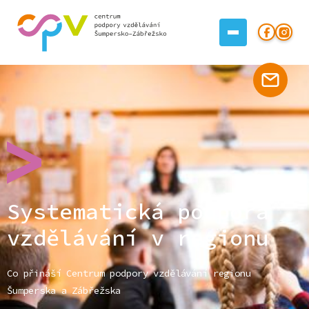
Systematická podpora
vzdělávání v regionu
Co přináší Centrum podpory vzdělávání regionu
Šumperska a Zábřežska