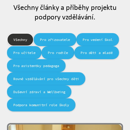
Všechny články a příběhy projektu
podpory vzdělávání.
Všechny
Pro zřizovatele
Pro vedení škol
Pro učitele
Pro rodiče
Pro děti a mladé
Pro asistentky pedagoga
Rovné vzdělávání pro všechny děti
Duševní zdraví a Wellbeing
Podpora komunitní role školy