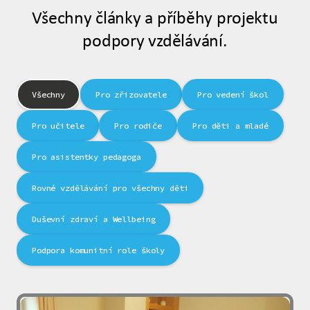
Všechny články a příběhy projektu
podpory vzdělávání.
Všechny
Pro zřizovatele
Pro vedení škol
Pro učitele
Pro rodiče
Pro děti a mladé
Pro asistentky pedagoga
Rovné vzdělávání pro všechny děti
Duševní zdraví a Wellbeing
Podpora komunitní role školy