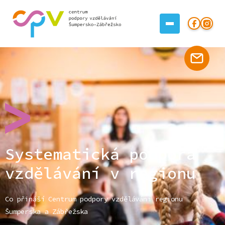
Systematická podpora
vzdělávání v regionu
Co přináší Centrum podpory vzdělávání regionu
Šumperska a Zábřežska