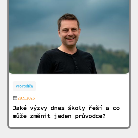
Pro rodiče
28.5.2026
Jaké výzvy dnes školy řeší a co
může změnit jeden průvodce?