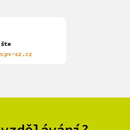
ište
@cpv-sz.cz
 vzdělávání?