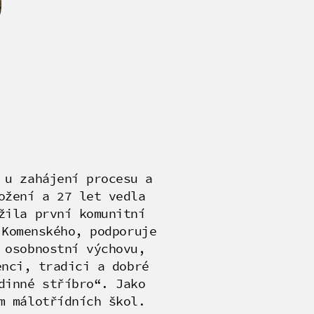
 u zahájení procesu a
ožení a 27 let vedla
žila první komunitní
 Komenského, podporuje
 osobnostní výchovu,
enci, tradici a dobré
dinné stříbro“. Jako
m málotřídních škol.