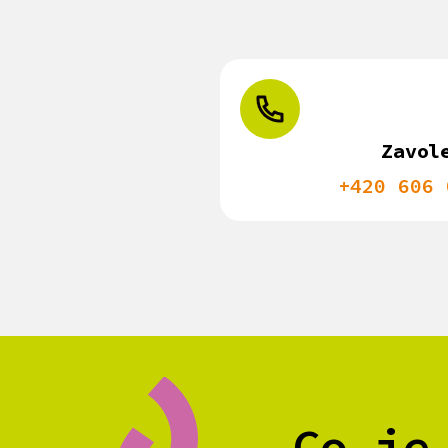
Zavol
+420 606 
Co je