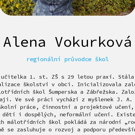
Alena Vokurková
regionální průvodce škol
 učitelka 1. st. ZŠ s 29 letou praxí. Stála
alizace školství v obci. Inicializovala zal
lotřídních škol Šumperska a Zábřežska. Zalo
aji. Ve své práci vychází z myšlenek J. A.
školní práce, činnostní a projektové učení,
 dětí i dospělých, neformální učení. Exist
ch málotřídních škol pokládá za národní „ro
ně se zasluhuje o rozvoj a podporu předevší