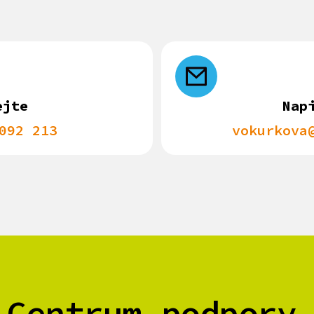
ejte
Nap
092 213
vokurkova
 Centrum podpory