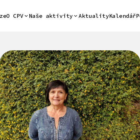
ze
O CPV
Naše aktivity
Aktuality
Kalendář
P