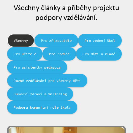
Všechny články a příběhy projektu
podpory vzdělávání.
Všechny
Pro zřizovatele
Pro vedení škol
Pro učitele
Pro rodiče
Pro děti a mladé
Pro asistentky pedagoga
Rovné vzdělávání pro všechny děti
Duševní zdraví a Wellbeing
Podpora komunitní role školy