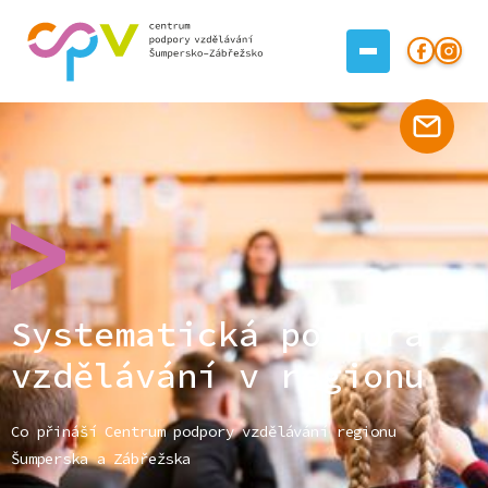
Systematická podpora
vzdělávání v regionu
Co přináší Centrum podpory vzdělávání regionu
Šumperska a Zábřežska