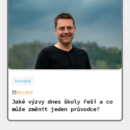
Pro rodiče
28.5.2026
Jaké výzvy dnes školy řeší a co
může změnit jeden průvodce?